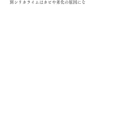
別シリカライムはカビや劣化の原因にな
る樹脂を含まない、100%天然無機素材を
実現したケミカルフリーの
安心安全な左官材です。
使っている素材は天然石と石灰だけ。自
然のチカラで空気を浄化し、歴史に裏付
けられた耐久性が住まいを守り続けま
す。