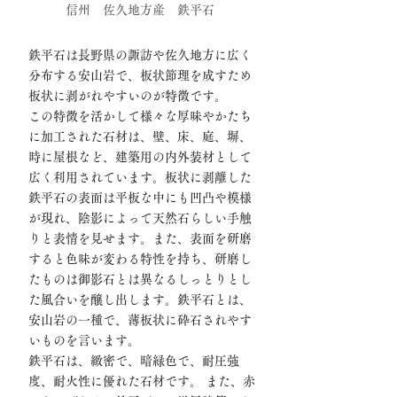
信州 佐久地方産 鉄平石
鉄平石は長野県の諏訪や佐久地方に広く
分布する安山岩で、板状節理を成すため
板状に剥がれやすいのが特徴です。
この特徴を活かして様々な厚味やかたち
に加工された石材は、壁、床、庭、塀、
時に屋根など、建築用の内外装材として
広く利用されています。板状に剥離した
鉄平石の表面は平板な中にも凹凸や模様
が現れ、陰影によって天然石らしい手触
りと表情を見せます。また、表面を研磨
すると色味が変わる特性を持ち、研磨し
たものは御影石とは異なるしっとりとし
た風合いを醸し出します。鉄平石とは、
安山岩の一種で、薄板状に砕石されやす
いものを言います。
鉄平石は、緻密で、暗緑色で、耐圧強
度、耐火性に優れた石材です。 また、赤