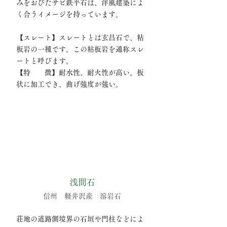
みをおびたサビ鉄平石は、洋風建築によ
く合うイメージを持っています。
【スレート】スレートとは玄昌石で、粘
板岩の一種です。この粘板岩を通称スレ
ートと呼びます。
【特 徴】耐水性、耐火性が高い。板
状に加工でき、曲げ強度が強い。
浅間石
信州 軽井沢産 溶岩石
荘地の道路側境界の石垣や門柱などによ