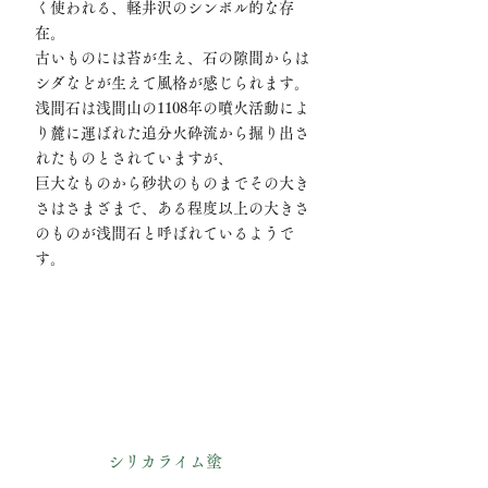
く使われる、軽井沢のシンボル的な存
在。
古いものには苔が生え、石の隙間からは
シダなどが生えて風格が感じられます。
浅間石は浅間山の1108年の噴火活動によ
り麓に運ばれた追分火砕流から掘り出さ
れたものとされていますが、
巨大なものから砂状のものまでその大き
さはさまざまで、ある程度以上の大きさ
のものが浅間石と呼ばれているようで
す。
シリカライム塗