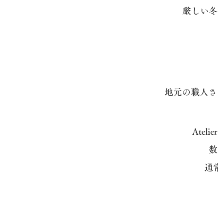
厳しい冬
地元の職人さ
Ate
数
通