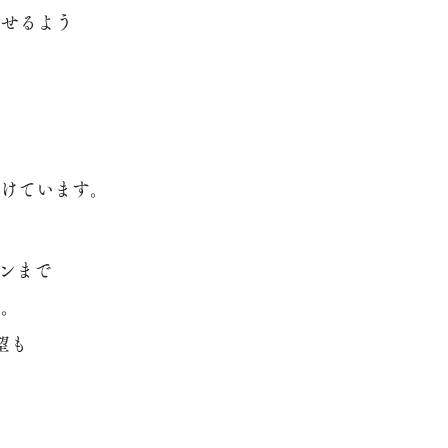
ごせるよう
けています。
ョンまで
た。
望も